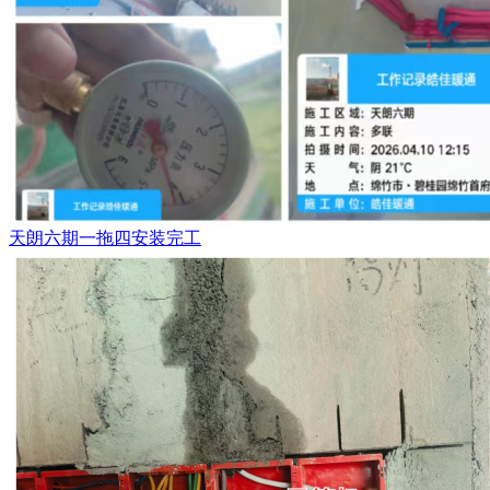
天朗六期一拖四安装完工