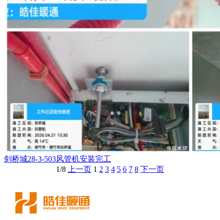
剑桥城28-3-503风管机安装完工
1/8
上一页
1
2
3
4
5
6
7
8
下一页