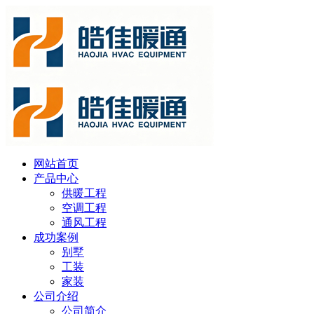
网站首页
产品中心
供暖工程
空调工程
通风工程
成功案例
别墅
工装
家装
公司介绍
公司简介